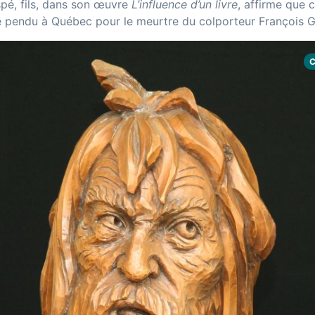
spé, fils, dans son œuvre
L’influence d’un livre
, affirme que c
e pendu à Québec pour le meurtre du colporteur François G
C