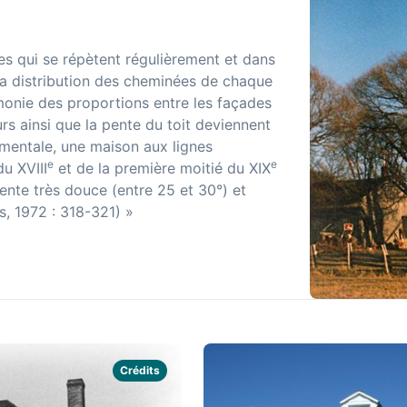
es qui se répètent régulièrement et dans
La distribution des cheminées de chaque
armonie des proportions entre les façades
murs ainsi que la pente du toit deviennent
umentale, une maison aux lignes
e
e
du XVIII
et de la première moitié du XIX
pente très douce (entre 25 et 30°) et
s, 1972 : 318-321) »
Crédits