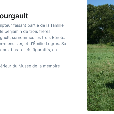
ourgault
pteur faisant partie de la famille
le benjamin de trois frères
ault, surnommés les trois Bérets.
ier-menuisier, et d'Émilie Legros. Sa
 aux bas-reliefs figuratifs, en
extérieur du Musée de la mémoire