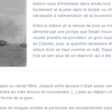
station sous d’immenses abris situés tout 
facilement et le jeter dans le tender ou ch
nécessaire à l’alimentation de la locomoti
Entre la station et la remise de bois se t
alimenté par une pompe que faisait mouvo
voulait prendre sa provision, un gros tuya
du [t]ender, puis, la quantité nécessaire ét
relevé droit en haut comme un mât. Depui
[n]e se sert plus de ce réservoir qui a été 
lais ou censé l’être. Jusqu’à cette époque il était assez rar
dre du train encore en mouvement, [...] puis au départ criant
-forme de la gare.
is de longues années le personnel est exclusivement canadi