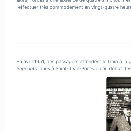
alors] forcés à une absence de quatre à six jours 
l’effectuer très commodément en vingt-quatre heures, 
En avril 1951, des passagers attendent le train à la
Pageants
joués à Saint-Jean-Port-Joli au début de