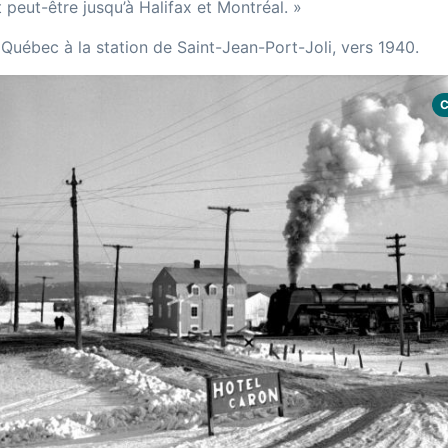
 peut-être jusqu’à Halifax et Montréal. »
 Québec à la station de Saint-Jean-Port-Joli, vers 1940.
C