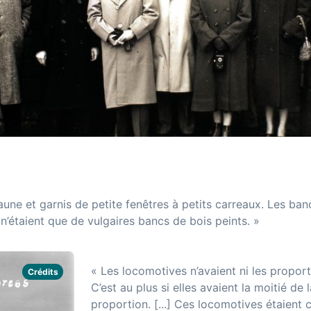
jaune et garnis de petite fenêtres à petits carreaux. Les ba
n’étaient que de vulgaires bancs de bois peints. »
« Les locomotives n’avaient ni les proportio
Crédits
C’est au plus si elles avaient la moitié de 
proportion. [...] Ces locomotives étaient