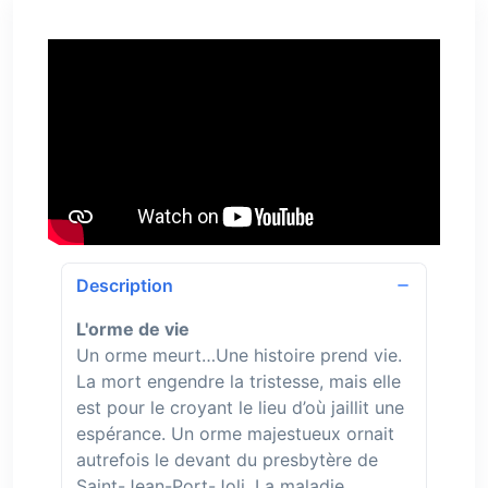
Description
L'orme de vie
Un orme meurt…Une histoire prend vie.
La mort engendre la tristesse, mais elle
est pour le croyant le lieu d’où jaillit une
espérance. Un orme majestueux ornait
autrefois le devant du presbytère de
Saint-Jean-Port-Joli. La maladie