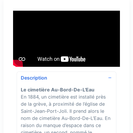
Description
Le cimetière Au-Bord-De-L'Eau
En 1884, un cimetière est installé près
de la grève, à proximité de l’église de
Saint-Jean-Port-Joli. Il prend alors le
nom de cimetière Au-Bord-De-L’Eau. En
raison du manque d’espace dans ce
cimetière, un second, nommé le