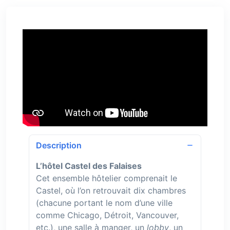
Description
L’hôtel Castel des Falaises
Cet ensemble hôtelier comprenait le
Castel, où l’on retrouvait dix chambres
(chacune portant le nom d’une ville
comme Chicago, Détroit, Vancouver,
etc.), une salle à manger, un
lobby
, un