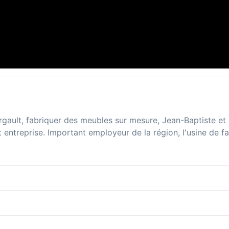
gault, fabriquer des meubles sur mesure, Jean-Baptiste et 
 entreprise. Important employeur de la région, l'usine de f