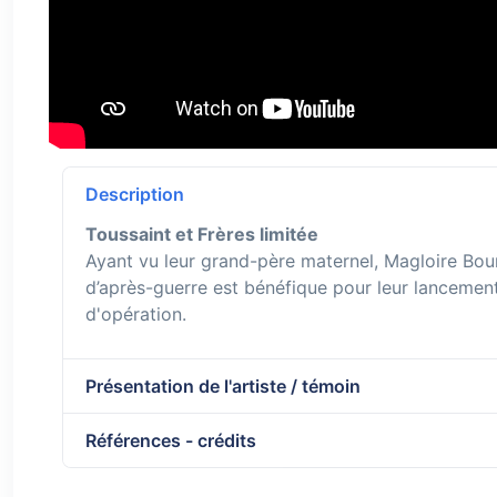
Description
Toussaint et Frères limitée
Ayant vu leur grand-père maternel, Magloire Bour
d’après-guerre est bénéfique pour leur lancement
d'opération.
Présentation de l'artiste / témoin
Références - crédits