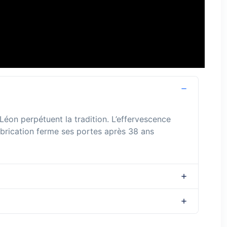
Léon perpétuent la tradition. L’effervescence
abrication ferme ses portes après 38 ans