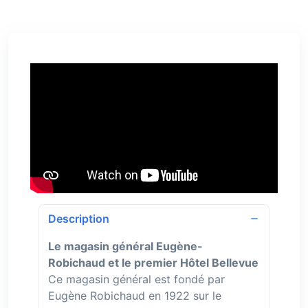
Description
Le magasin général Eugène-
Robichaud et le premier Hôtel Bellevue
Ce magasin général est fondé par
Eugène Robichaud en 1922 sur le