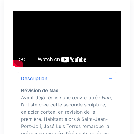
Description
Révision de Nao
Ayant déjà réalisé une œuvre titrée
Nao
,
l’artiste crée cette seconde sculpture,
en acier corten, en révision de la
première. Habitant alors à Saint-Jean-
Port-Joli, José Luis Torres remarque la
présence marquée d’éléments reliés au