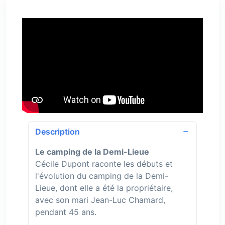
Description
Le camping de la Demi-Lieue
Cécile Dupont raconte les débuts et
l'évolution du camping de la Demi-
Lieue, dont elle a été la propriétaire,
avec son mari Jean-Luc Chamard,
pendant 45 ans.